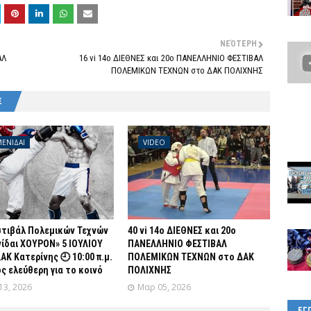
ΝΕΌΤΕΡΗ
ΑΛ
16 vi 14ο ΔΙΕΘΝΕΣ και 20ο ΠΑΝΕΛΛΗΝΙΟ ΦΕΣΤΙΒΑΛ
ΠΟΛΕΜΙΚΩΝ ΤΕΧΝΩΝ στο ΔΑΚ ΠΟΛΙΧΝΗΣ
Σ
ΕΝΙΔΑΙ
VIDEO
στιβάλ Πολεμικών Τεχνών
40 vi 14ο ΔΙΕΘΝΕΣ και 20ο
ίδαι ΧΟΥΡΟΝ» 5 ΙΟΥΛΙΟΥ
ΠΑΝΕΛΛΗΝΙΟ ΦΕΣΤΙΒΑΛ
ΔΑΚ Κατερίνης 🕘 10:00 π.μ.
ΠΟΛΕΜΙΚΩΝ ΤΕΧΝΩΝ στο ΔΑΚ
ς ελεύθερη για το κοινό
ΠΟΛΙΧΝΗΣ
13, 2026
Μαρ 05, 2026
ΕΓ