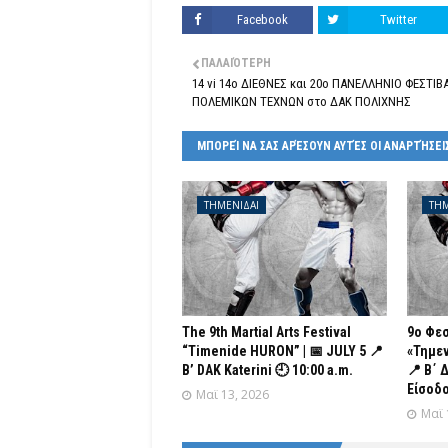
Facebook
Twitter
ΠΑΛΑΙΌΤΕΡΗ
14 vi 14ο ΔΙΕΘΝΕΣ και 20ο ΠΑΝΕΛΛΗΝΙΟ ΦΕΣΤΙΒ
ΠΟΛΕΜΙΚΩΝ ΤΕΧΝΩΝ στο ΔΑΚ ΠΟΛΙΧΝΗΣ
ΜΠΟΡΕΊ ΝΑ ΣΑΣ ΑΡΈΣΟΥΝ ΑΥΤΈΣ ΟΙ ΑΝΑΡΤΉΣΕΙ
ΤΗΜΕΝΙΔΑΙ
ΤΗΜ
The 9th Martial Arts Festival
9ο Φε
“Timenide HURON” | 📅 JULY 5 📍
«Τημεν
B’ DAK Katerini 🕘 10:00 a.m.
📍 Β΄ 
Είσοδο
Μαϊ 13, 2026
Μαϊ 