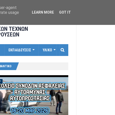
user-agent
erate usage
LEARN MORE
GOT IT
ΚΩΝ ΤΕΧΝΩΝ
ΡΟΥΣΕΩΝ
Ι
ΕΚΠΑΙΔΕΥΣΕΙΣ
ΥΛΙΚΟ
ΜΑΝΤΙΚΟ
P