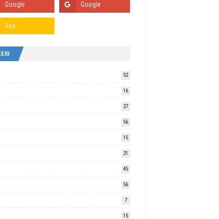
ΧΕΙΟ
52
16
27
56
15
21
45
56
7
15