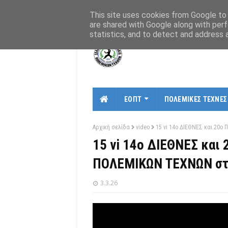
Αρχική
Σχετικά
Χάρτης
Επικοινωνία
This site uses cookies from Google to d
are shared with Google along with perf
statistics, and to detect and address 
ΕΟΠΤ
ΠΟΛΕΜΙΚΕΣ ΤΕΧΝΕΣ
Αρχική σελίδα
video
15 vi 14ο ΔΙΕΘΝΕΣ και 2
15 vi 14ο ΔΙΕΘΝΕΣ κα
ΠΟΛΕΜΙΚΩΝ ΤΕΧΝΩΝ στ
3.3.26