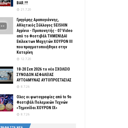
BAR.!!!
21.7.20
Γρηγόρης Αραπογιάννης,
Αθλητικός Σύλλογος SEISHIN
Αγρίνιο - Προπονητής - 07 Video
από το Φεστιβάλ ΤΗΜΕΝΙΔΑΙ
Επίλεκτων Μαχητών ΧΟΥΡΟΝ ΙΙΙ
που πραγματοποιήθηκε στην
Κατερίνη
12.7.20
18-20 Σεπ 2026 το νέο ΣΧΟΛΕΙΟ
ΣΥΝΟΔΩΝ ΑΣΦΑΛΕΙΑΣ
ΑΥΤΟΑΜΥΝΑΣ ΑΥΤΟΠΡΟΣΤΑΣΙΑΣ
8.7.26
Ολες οι φωτογραφίες από tο 9ο
Φεστιβάλ Πολεμικών Τεχνών
«Τημενίδαι ΧΟΥΡΟΝ ΙΧ»
8.7.26
ΓΡΑΦΗ ΣΤΑ ΝΕΑ