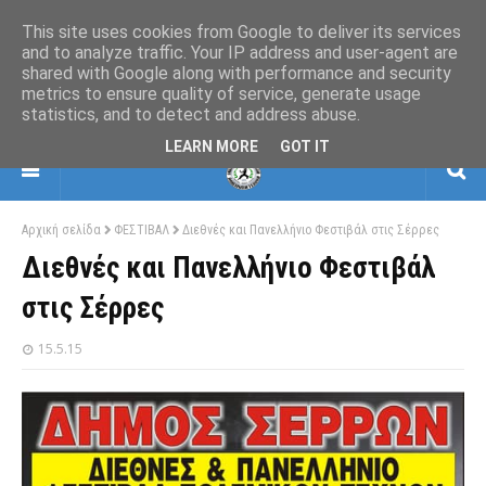
This site uses cookies from Google to deliver its services
and to analyze traffic. Your IP address and user-agent are
shared with Google along with performance and security
ΕΛΛΗΝΙΚΗ ΟΜΟΣΠΟΝΔΙΑ ΠΟΛΕΜΙΚΩΝ
metrics to ensure quality of service, generate usage
ΤΕΧΝΩΝ
statistics, and to detect and address abuse.
ΒΗΜΑΤΙΣΜΩΝ-ΣΚΙΑΜΑΧΙΑΣ-ΚΡΟΥΣΕΩΝ
LEARN MORE
GOT IT
Αρχική σελίδα
ΦΕΣΤΙΒΑΛ
Διεθνές και Πανελλήνιο Φεστιβάλ στις Σέρρες
Διεθνές και Πανελλήνιο Φεστιβάλ
στις Σέρρες
15.5.15