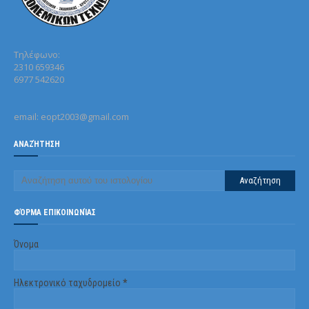
Τηλέφωνo:
2310 659346
6977 542620
email: eopt2003@gmail.com
ΑΝΑΖΉΤΗΣΗ
ΦΌΡΜΑ ΕΠΙΚΟΙΝΩΝΊΑΣ
Όνομα
Ηλεκτρονικό ταχυδρομείο
*