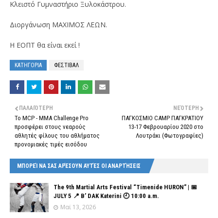
Κλειστό Γυμναστήριο Ξυλοκάστρου.
Διοργάνωση ΜΑΧΙΜΟΣ ΛΕΩΝ.
Η ΕΟΠΤ θα είναι εκεί !
ΚΑΤΗΓΟΡΙΑ
ΦΕΣΤΙΒΑΛ
ΠΑΛΑΙΌΤΕΡΗ
ΝΕΌΤΕΡΗ
To MCP - MMA Challenge Pro
ΠΑΓΚΟΣΜΙΟ CAMP ΠΑΓΚΡΑΤΙΟΥ
προσφέρει στους νεαρούς
13-17 Φεβρουαρίου 2020 στο
αθλητές φίλους του αθλήματος
Λουτράκι (Φωτογραφίες)
προνομιακές τιμές εισόδου
ΜΠΟΡΕΊ ΝΑ ΣΑΣ ΑΡΈΣΟΥΝ ΑΥΤΈΣ ΟΙ ΑΝΑΡΤΉΣΕΙΣ
The 9th Martial Arts Festival “Timenide HURON” | 📅
JULY 5 📍 B’ DAK Katerini 🕘 10:00 a.m.
Μαϊ 13, 2026