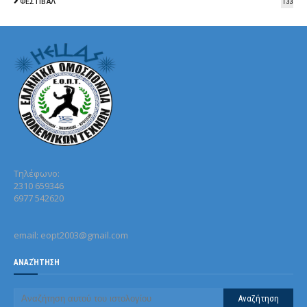
ΦΕΣΤΙΒΑΛ
133
Τηλέφωνo:
2310 659346
6977 542620
email: eopt2003@gmail.com
ΑΝΑΖΉΤΗΣΗ