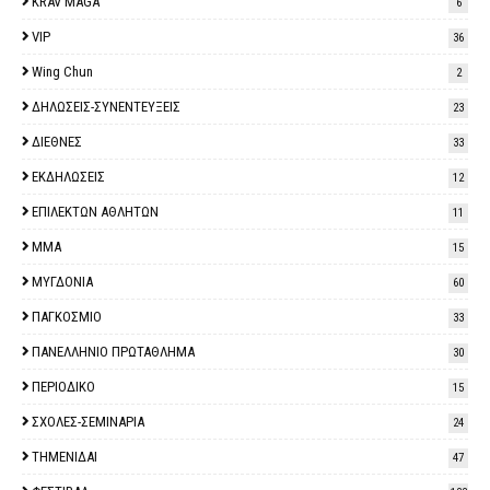
KRAV MAGA
6
VIP
36
Wing Chun
2
ΔΗΛΩΣΕΙΣ-ΣΥΝΕΝΤΕΥΞΕΙΣ
23
ΔΙΕΘΝΕΣ
33
ΕΚΔΗΛΩΣΕΙΣ
12
ΕΠΙΛΕΚΤΩΝ ΑΘΛΗΤΩΝ
11
ΜΜΑ
15
ΜΥΓΔΟΝΙΑ
60
ΠΑΓΚΟΣΜΙΟ
33
ΠΑΝΕΛΛΗΝΙΟ ΠΡΩΤΑΘΛΗΜΑ
30
ΠΕΡΙΟΔΙΚΟ
15
ΣΧΟΛΕΣ-ΣΕΜΙΝΑΡΙΑ
24
ΤΗΜΕΝΙΔΑΙ
47