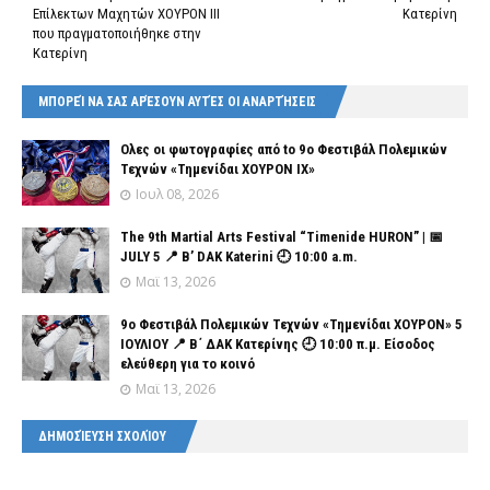
Επίλεκτων Μαχητών ΧΟΥΡΟΝ ΙΙΙ
Κατερίνη
που πραγματοποιήθηκε στην
Κατερίνη
ΜΠΟΡΕΊ ΝΑ ΣΑΣ ΑΡΈΣΟΥΝ ΑΥΤΈΣ ΟΙ ΑΝΑΡΤΉΣΕΙΣ
Ολες οι φωτογραφίες από tο 9ο Φεστιβάλ Πολεμικών
Τεχνών «Τημενίδαι ΧΟΥΡΟΝ ΙΧ»
Ιουλ 08, 2026
The 9th Martial Arts Festival “Timenide HURON” | 📅
JULY 5 📍 B’ DAK Katerini 🕘 10:00 a.m.
Μαϊ 13, 2026
9ο Φεστιβάλ Πολεμικών Τεχνών «Τημενίδαι ΧΟΥΡΟΝ» 5
ΙΟΥΛΙΟΥ 📍 Β΄ ΔΑΚ Κατερίνης 🕘 10:00 π.μ. Είσοδος
ελεύθερη για το κοινό
Μαϊ 13, 2026
ΔΗΜΟΣΊΕΥΣΗ ΣΧΟΛΊΟΥ