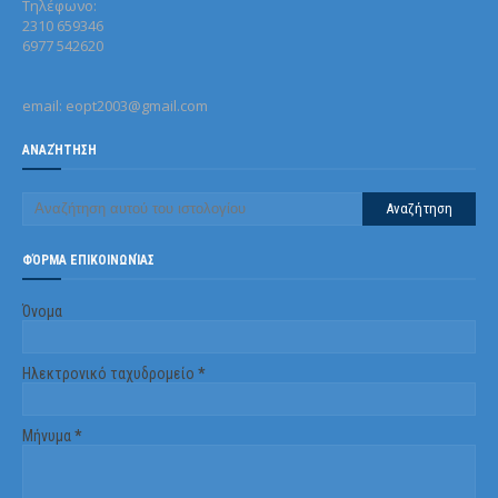
Τηλέφωνo:
2310 659346
6977 542620
email: eopt2003@gmail.com
ΑΝΑΖΉΤΗΣΗ
ΦΌΡΜΑ ΕΠΙΚΟΙΝΩΝΊΑΣ
Όνομα
Ηλεκτρονικό ταχυδρομείο
*
Μήνυμα
*