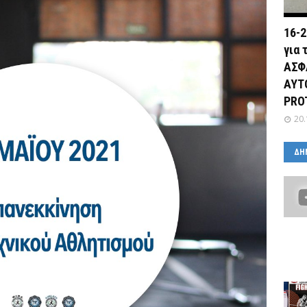
16-2
για 
ΑΣΦ
ΑΥΤ
PRO
20.
ΔΗ