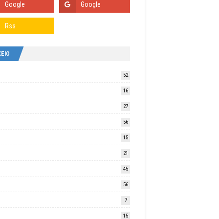
ΧΕΙΟ
52
16
27
56
15
21
45
56
7
15