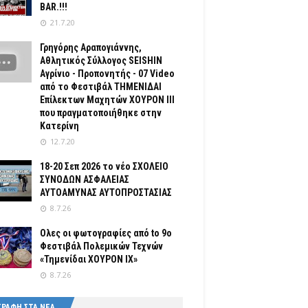
BAR.!!!
21.7.20
Γρηγόρης Αραπογιάννης,
Αθλητικός Σύλλογος SEISHIN
Αγρίνιο - Προπονητής - 07 Video
από το Φεστιβάλ ΤΗΜΕΝΙΔΑΙ
Επίλεκτων Μαχητών ΧΟΥΡΟΝ ΙΙΙ
που πραγματοποιήθηκε στην
Κατερίνη
12.7.20
18-20 Σεπ 2026 το νέο ΣΧΟΛΕΙΟ
ΣΥΝΟΔΩΝ ΑΣΦΑΛΕΙΑΣ
ΑΥΤΟΑΜΥΝΑΣ ΑΥΤΟΠΡΟΣΤΑΣΙΑΣ
8.7.26
Ολες οι φωτογραφίες από tο 9ο
Φεστιβάλ Πολεμικών Τεχνών
«Τημενίδαι ΧΟΥΡΟΝ ΙΧ»
8.7.26
ΓΡΑΦΗ ΣΤΑ ΝΕΑ