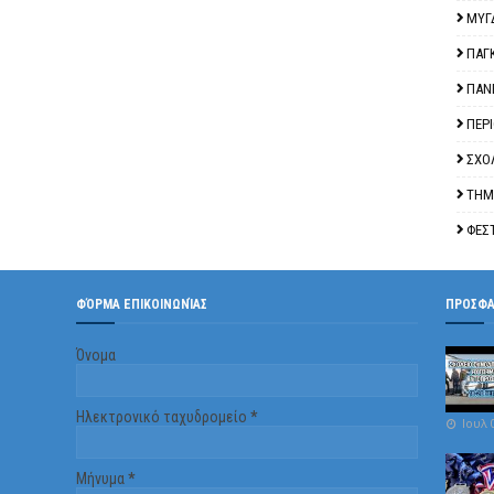
ΜΥΓ
ΠΑΓ
ΠΑΝ
ΠΕΡ
ΣΧΟ
ΤΗΜ
ΦΕΣ
ΦΌΡΜΑ ΕΠΙΚΟΙΝΩΝΊΑΣ
ΠΡΟΣΦ
Όνομα
Ηλεκτρονικό ταχυδρομείο
*
Ιουλ 
Μήνυμα
*