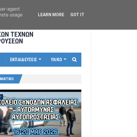
user-agent
erate usage
LEARN MORE
GOT IT
ΚΩΝ ΤΕΧΝΩΝ
ΡΟΥΣΕΩΝ
Ι
ΕΚΠΑΙΔΕΥΣΕΙΣ
ΥΛΙΚΟ
ΜΑΝΤΙΚΟ
P