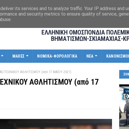
eliver its services and to analyze traffic. Your IP address and 
ormance and security metrics to ensure quality of service, gen
abuse.
ΕΛΛΗΝΙΚΗ ΟΜΟΣΠΟΝΔΙΑ ΠΟΛΕΜΙ
ΒΗΜΑΤΙΣΜΩΝ-ΣΚΙΑΜΑΧΙΑΣ-Κ
ΜΑΧΕΣ
ΝΟΜΙΚΑ-ΦΟΡΟΛΟΓΙΚΑ
ΝΕΑ
ΚΑΝΟΝΙΣΜΟ
ΑΣΙΤΕΧΝΙΚΟΥ ΑΘΛΗΤΙΣΜΟΥ (από 17 ΜΑΪΟΥ 2021)
ΣΗ
ΕΧΝΙΚΟΥ ΑΘΛΗΤΙΣΜΟΥ (από 17
VI