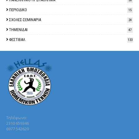
30
ΠΕΡΙΟΔΙΚΟ
15
ΣΧΟΛΕΣ-ΣΕΜΙΝΑΡΙΑ
24
ΤΗΜΕΝΙΔΑΙ
47
ΦΕΣΤΙΒΑΛ
133
Τηλέφωνo:
2310 659346
6977 542620