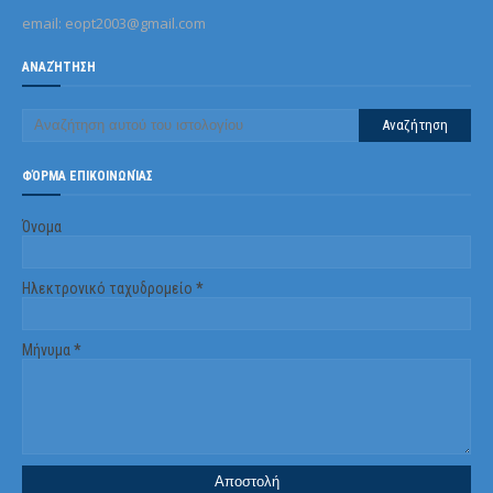
email: eopt2003@gmail.com
ΑΝΑΖΉΤΗΣΗ
ΦΌΡΜΑ ΕΠΙΚΟΙΝΩΝΊΑΣ
Όνομα
Ηλεκτρονικό ταχυδρομείο
*
Μήνυμα
*