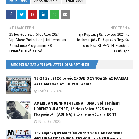
ΚΑΤΗΓΟΡΙΑ
ΑΝΑΚΟΙΝΩΣΕΙΣ
ΤΗΜΕΝΙΔΑΙ
ΠΑΛΑΙΌΤΕΡΗ
ΝΕΌΤΕΡΗ
25 Ιουνίου έως 5 Ιουλίου 2024 |
Την Κυριακή 02 Ιουνίου 2024 το
Vip Close Protection | Antiterrorism
1ο Φεστιβάλ Πολεμικών Τεχνών
Assistance Programme. 38η
στο Νέο ΚΓ ΡΕΝΤΗ. Είσοδος
Εκπαιδευτική Σειρά.
ελεύθερη
ΜΠΟΡΕΊ ΝΑ ΣΑΣ ΑΡΈΣΟΥΝ ΑΥΤΈΣ ΟΙ ΑΝΑΡΤΉΣΕΙΣ
18-20 Σεπ 2026 το νέο ΣΧΟΛΕΙΟ ΣΥΝΟΔΩΝ ΑΣΦΑΛΕΙΑΣ
ΑΥΤΟΑΜΥΝΑΣ ΑΥΤΟΠΡΟΣΤΑΣΙΑΣ
Ιουλ 08, 2026
AMERICAN KENPO INTERNATIONAL 3rd seminar |
LORENZO JIMENEZ, 16 Νοεμβρίου 2025 στην
Πετρούπολη (ΑΘΗΝΑ) Υπό την αιγίδα της ΕΟΠΤ
Νοε 05, 2025
Την Κυριακή 09 Μαρτίου 2025 το 3ο ΠΑΝΕΛΛΗΝΙΟ
ΦΕΣΤΙΒΑΛ ΠΟΛΕΜΙΚΩΝ ΤΕΧΝΩΝ στο ΝΕΟ Κλειστό