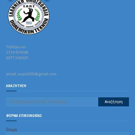
Τηλέφωνo:
2310 659346
6977 542620
email: eopt2003@gmail.com
ΑΝΑΖΉΤΗΣΗ
ΦΌΡΜΑ ΕΠΙΚΟΙΝΩΝΊΑΣ
Όνομα