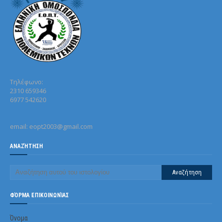
Τηλέφωνo:
2310 659346
6977 542620
email: eopt2003@gmail.com
ΑΝΑΖΉΤΗΣΗ
ΦΌΡΜΑ ΕΠΙΚΟΙΝΩΝΊΑΣ
Όνομα