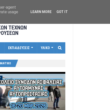
user-agent
erate usage
LEARN MORE
GOT IT
ΚΩΝ ΤΕΧΝΩΝ
ΡΟΥΣΕΩΝ
Ι
ΕΚΠΑΙΔΕΥΣΕΙΣ
ΥΛΙΚΟ
ΜΑΝΤΙΚΟ
P