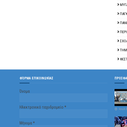
ΜΥΓ
ΠΑΓ
ΠΑΝ
ΠΕΡ
ΣΧΟ
ΤΗΜ
ΦΕΣ
ΦΌΡΜΑ ΕΠΙΚΟΙΝΩΝΊΑΣ
ΠΡΟΣΦ
Όνομα
Ηλεκτρονικό ταχυδρομείο
*
Ιουλ 
Μήνυμα
*