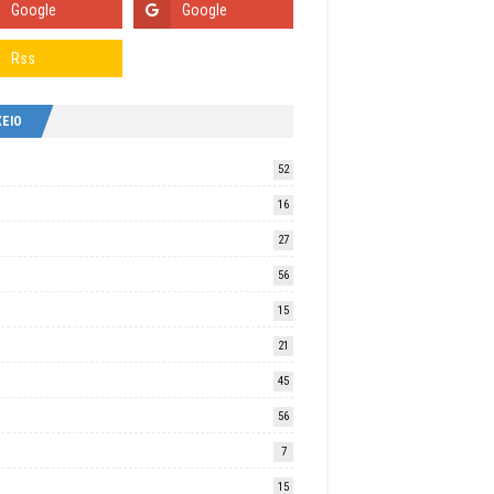
ΧΕΙΟ
52
16
27
56
15
21
45
56
7
15