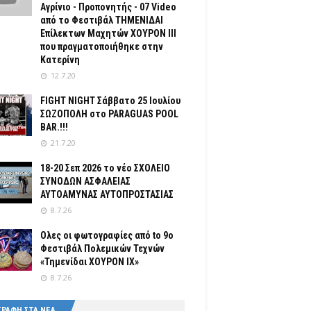
Αγρίνιο - Προπονητής - 07 Video
από το Φεστιβάλ ΤΗΜΕΝΙΔΑΙ
Επίλεκτων Μαχητών ΧΟΥΡΟΝ ΙΙΙ
που πραγματοποιήθηκε στην
Κατερίνη
12.7.20
FIGHT NIGHT Σάββατο 25 Ιουλίου
ΣΩΖΟΠΟΛΗ στο PARAGUAS POOL
BAR.!!!
21.7.20
18-20 Σεπ 2026 το νέο ΣΧΟΛΕΙΟ
ΣΥΝΟΔΩΝ ΑΣΦΑΛΕΙΑΣ
ΑΥΤΟΑΜΥΝΑΣ ΑΥΤΟΠΡΟΣΤΑΣΙΑΣ
8.7.26
Ολες οι φωτογραφίες από tο 9ο
Φεστιβάλ Πολεμικών Τεχνών
«Τημενίδαι ΧΟΥΡΟΝ ΙΧ»
8.7.26
ΓΡΑΦΗ ΣΤΑ ΝΕΑ