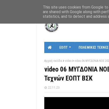
Αρχική
Σχετικά
Χάρτης
Επικοινωνία
This site uses cookies from Google to d
are shared with Google along with perf
statistics, and to detect and address 
ΕΟΠΤ
ΠΟΛΕΜΙΚΕΣ ΤΕΧΝΕΣ
Αρχική σελίδα
video
video 06 ΜΥΓΔΟΝΙΑ ΝΟΕ 2023
video 06 ΜΥΓΔΟΝΙΑ ΝΟΕ 
Τεχνών ΕΟΠΤ ΒΣΚ
22.11.23