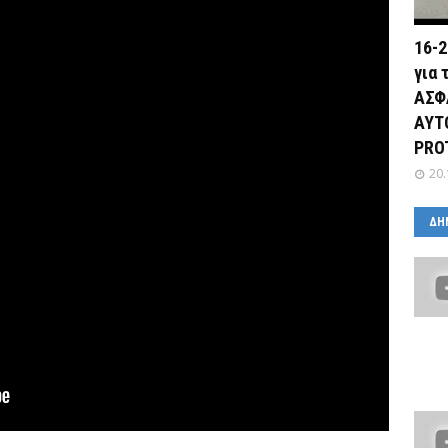
16-2
για 
ΑΣΦ
ΑΥΤ
PRO
20.
ΔΗ