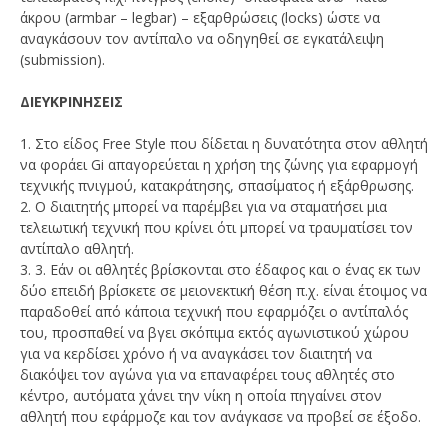
άκρου (armbar – legbar) – εξαρθρώσεις (locks) ώστε να
αναγκάσουν τον αντίπαλο να οδηγηθεί σε εγκατάλειψη
(submission).
ΔΙΕΥΚΡΙΝΗΣΕΙΣ
1. Στο είδος Free Style που δίδεται η δυνατότητα στον αθλητή
να φοράει Gi απαγορεύεται η χρήση της ζώνης για εφαρμογή
τεχνικής πνιγμού, κατακράτησης, σπασίματος ή εξάρθρωσης.
2. Ο διαιτητής μπορεί να παρέμβει για να σταματήσει μια
τελειωτική τεχνική που κρίνει ότι μπορεί να τραυματίσει τον
αντίπαλο αθλητή.
3. 3. Εάν οι αθλητές βρίσκονται στο έδαφος και ο ένας εκ των
δύο επειδή βρίσκετε σε μειονεκτική θέση π.χ. είναι έτοιμος να
παραδοθεί από κάποια τεχνική που εφαρμόζει ο αντίπαλός
του, προσπαθεί να βγει σκόπιμα εκτός αγωνιστικού χώρου
για να κερδίσει χρόνο ή να αναγκάσει τον διαιτητή να
διακόψει τον αγώνα για να επαναφέρει τους αθλητές στο
κέντρο, αυτόματα χάνει την νίκη η οποία πηγαίνει στον
αθλητή που εφάρμοζε και τον ανάγκασε να προβεί σε έξοδο.