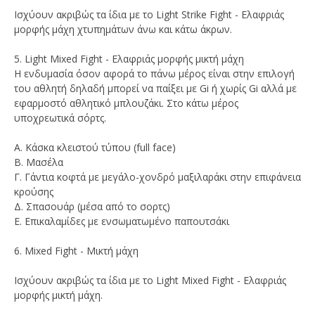
Ισχύουν ακριβώς τα ίδια με το Light Strike Fight - Ελαφριάς
μορφής μάχη χτυπημάτων άνω και κάτω άκρων.
5. Light Mixed Fight - Ελαφριάς μορφής μικτή μάχη
Η ενδυμασία όσον αφορά το πάνω μέρος είναι στην επιλογή
του αθλητή δηλαδή μπορεί να παίξει με Gi ή χωρίς Gi αλλά με
εφαρμοστό αθλητικό μπλουζάκι. Στο κάτω μέρος
υποχρεωτικά σόρτς.
Α. Κάσκα κλειστού τύπου (full face)
Β. Μασέλα
Γ. Γάντια κοφτά με μεγάλο-χονδρό μαξιλαράκι στην επιφάνεια
κρούσης
Δ. Σπασουάρ (μέσα από το σορτς)
Ε. Επικαλαμίδες με ενσωματωμένο παπουτσάκι
6. Mixed Fight - Μικτή μάχη
Ισχύουν ακριβώς τα ίδια με το Light Mixed Fight - Ελαφριάς
μορφής μικτή μάχη.