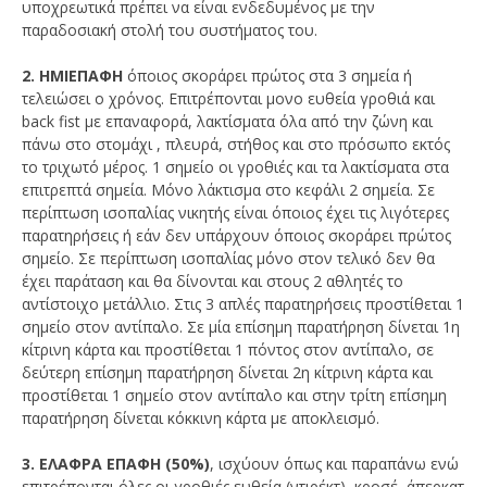
υποχρεωτικά πρέπει να είναι ενδεδυμένος με την
παραδοσιακή στολή του συστήματος του.
2. ΗΜΙΕΠΑΦΗ
όποιος σκοράρει πρώτος στα 3 σημεία ή
τελειώσει ο χρόνος. Επιτρέπονται μονο ευθεία γροθιά και
back fist με επαναφορά, λακτίσματα όλα από την ζώνη και
πάνω στο στομάχι , πλευρά, στήθος και στο πρόσωπο εκτός
το τριχωτό μέρος. 1 σημείο οι γροθιές και τα λακτίσματα στα
επιτρεπτά σημεία. Μόνο λάκτισμα στο κεφάλι 2 σημεία. Σε
περίπτωση ισοπαλίας νικητής είναι όποιος έχει τις λιγότερες
παρατηρήσεις ή εάν δεν υπάρχουν όποιος σκοράρει πρώτος
σημείο. Σε περίπτωση ισοπαλίας μόνο στον τελικό δεν θα
έχει παράταση και θα δίνονται και στους 2 αθλητές το
αντίστοιχο μετάλλιο. Στις 3 απλές παρατηρήσεις προστίθεται 1
σημείο στον αντίπαλο. Σε μία επίσημη παρατήρηση δίνεται 1η
κίτρινη κάρτα και προστίθεται 1 πόντος στον αντίπαλο, σε
δεύτερη επίσημη παρατήρηση δίνεται 2η κίτρινη κάρτα και
προστίθεται 1 σημείο στον αντίπαλο και στην τρίτη επίσημη
παρατήρηση δίνεται κόκκινη κάρτα με αποκλεισμό.
3. ΕΛΑΦΡΑ ΕΠΑΦΗ (50%)
, ισχύουν όπως και παραπάνω ενώ
επιτρέπονται όλες οι γροθιές ευθεία (ντιρέκτ), κροσέ, άπερκατ