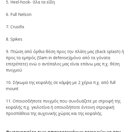
5. Heel-hook- όλα τα είδη
6. Full Nelson
7. Crusifix
8. Spikes
9. Πτώση από όρθια θέση προς την πλάτη μας (Back splash) ή
προς τα εμπρός (Slam in defense)(μόνο από τα γόνατα
επιτρέπετε) ενώ ο αντίπαλος μας είναι επάνω μας π.χ. θέση
πνιγμού
10. Σήκωμα της κεφαλής σε κάμψη με 2 χέρια π.χ. από full
mount
11. Οποιοσδήποτε πνιγμός που συνδυάζετε με στροφή της
κεφαλής π.χ. γκιλοτίνα ή οποιοδήποτε έντονη στροφική
προσπάθεια της αυχενικής χώρας και της κεφαλής.
Φωτογραφίες των απαγορευμένων τεχνικών με την