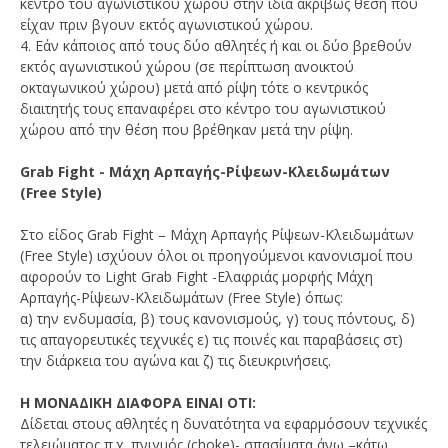
κέντρο του αγωνιστικού χώρου στην ίδια ακριβώς θέση που
είχαν πριν βγουν εκτός αγωνιστικού χώρου.
4. Εάν κάποιος από τους δύο αθλητές ή και οι δύο βρεθούν
εκτός αγωνιστικού χώρου (σε περίπτωση ανοικτού
οκταγωνικού χώρου) μετά από ρίψη τότε ο κεντρικός
διαιτητής τους επαναφέρει στο κέντρο του αγωνιστικού
χώρου από την θέση που βρέθηκαν μετά την ρίψη.
Grab Fight - Μάχη Αρπαγής-Ρίψεων-Κλειδωμάτων
(Free Style)
Στο είδος Grab Fight – Μάχη Αρπαγής Ρίψεων-Κλειδωμάτων
(Free Style) ισχύουν όλοι οι προηγούμενοι κανονισμοί που
αφορούν το Light Grab Fight -Ελαφριάς μορφής Μάχη
Αρπαγής-Ρίψεων-Κλειδωμάτων (Free Style) όπως:
α) την ενδυμασία, β) τους κανονισμούς, γ) τους πόντους, δ)
τις απαγορευτικές τεχνικές ε) τις ποινές και παραβάσεις στ)
την διάρκεια του αγώνα και ζ) τις διευκρινήσεις.
Η ΜΟΝΑΔΙΚΗ ΔΙΑΦΟΡΑ ΕΙΝΑΙ ΟΤΙ:
Δίδεται στους αθλητές η δυνατότητα να εφαρμόσουν τεχνικές
τελειώματος π.χ. πνιγμός (choke)- σπασίματα άνω –κάτω