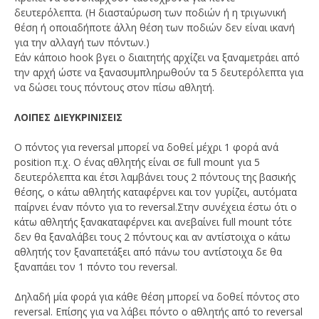
δευτερόλεπτα. (Η διασταύρωση των ποδιών ή η τριγωνική
θέση ή οποιαδήποτε άλλη θέση των ποδιών δεν είναι ικανή
για την αλλαγή των πόντων.)
Εάν κάποιο hook βγει ο διαιτητής αρχίζει να ξαναμετράει από
την αρχή ώστε να ξανασυμπληρωθούν τα 5 δευτερόλεπτα για
να δώσει τους πόντους στον πίσω αθλητή.
ΛΟΙΠΕΣ ΔΙΕΥΚΡΙΝΙΣΕΙΣ
Ο πόντος για reversal μπορεί να δοθεί μέχρι 1 φορά ανά
position π.χ. Ο ένας αθλητής είναι σε full mount για 5
δευτερόλεπτα και έτσι λαμβάνει τους 2 πόντους της βασικής
θέσης, ο κάτω αθλητής καταφέρνει και τον γυρίζει, αυτόματα
παίρνει έναν πόντο για το reversal.Στην συνέχεια έστω ότι ο
κάτω αθλητής ξανακαταφέρνει και ανεβαίνει full mount τότε
δεν θα ξαναλάβει τους 2 πόντους και αν αντίστοιχα ο κάτω
αθλητής τον ξαναπετάξει από πάνω του αντίστοιχα δε θα
ξαναπάει τον 1 πόντο του reversal.
Δηλαδή μία φορά για κάθε θέση μπορεί να δοθεί πόντος στο
reversal. Επίσης για να λάβει πόντο ο αθλητής από το reversal