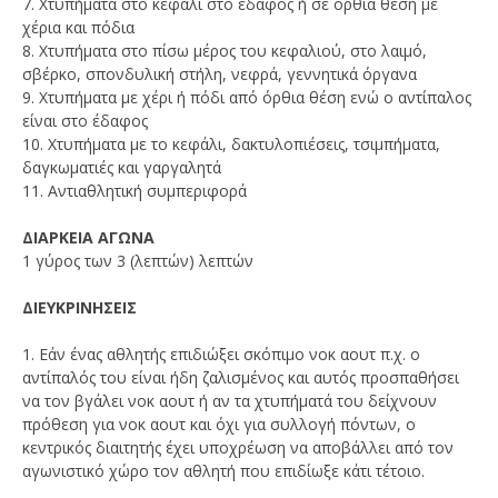
7. Χτυπήματα στο κεφάλι στο έδαφος ή σε όρθια θέση με
χέρια και πόδια
8. Χτυπήματα στο πίσω μέρος του κεφαλιού, στο λαιμό,
σβέρκο, σπονδυλική στήλη, νεφρά, γεννητικά όργανα
9. Χτυπήματα με χέρι ή πόδι από όρθια θέση ενώ ο αντίπαλος
είναι στο έδαφος
10. Χτυπήματα με το κεφάλι, δακτυλοπιέσεις, τσιμπήματα,
δαγκωματιές και γαργαλητά
11. Αντιαθλητική συμπεριφορά
ΔΙΑΡΚΕΙΑ ΑΓΩΝΑ
1 γύρος των 3 (λεπτών) λεπτών
ΔΙΕΥΚΡΙΝΗΣΕΙΣ
1. Εάν ένας αθλητής επιδιώξει σκόπιμο νοκ αουτ π.χ. ο
αντίπαλός του είναι ήδη ζαλισμένος και αυτός προσπαθήσει
να τον βγάλει νοκ αουτ ή αν τα χτυπήματά του δείχνουν
πρόθεση για νοκ αουτ και όχι για συλλογή πόντων, ο
κεντρικός διαιτητής έχει υποχρέωση να αποβάλλει από τον
αγωνιστικό χώρο τον αθλητή που επιδίωξε κάτι τέτοιο.