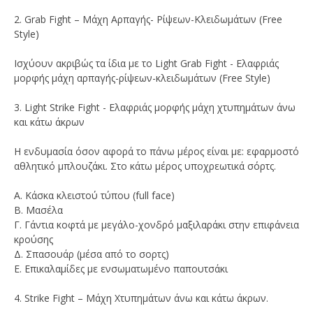
2. Grab Fight – Μάχη Αρπαγής- Ρίψεων-Κλειδωμάτων (Free
Style)
Ισχύουν ακριβώς τα ίδια με το Light Grab Fight - Ελαφριάς
μορφής μάχη αρπαγής-ρίψεων-κλειδωμάτων (Free Style)
3. Light Strike Fight - Ελαφριάς μορφής μάχη χτυπημάτων άνω
και κάτω άκρων
Η ενδυμασία όσον αφορά το πάνω μέρος είναι με: εφαρμοστό
αθλητικό μπλουζάκι. Στο κάτω μέρος υποχρεωτικά σόρτς.
Α. Κάσκα κλειστού τύπου (full face)
Β. Μασέλα
Γ. Γάντια κοφτά με μεγάλο-χονδρό μαξιλαράκι στην επιφάνεια
κρούσης
Δ. Σπασουάρ (μέσα από το σορτς)
Ε. Επικαλαμίδες με ενσωματωμένο παπουτσάκι
4. Strike Fight – Μάχη Χτυπημάτων άνω και κάτω άκρων.