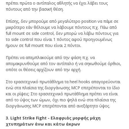
πρέπει πρώτα ο αντίπαλος αθλητής να έχει λάβει τους
πόντους από την βασική θέση.
Επίσης, δεν μπορούμε από μεγαλύτερο position να πάμε σε
μικρότερο εάν θέλουμε να λάβουμε πόντους π.χ. Πάω από
full mount σε side control, δεν μπορώ να λάβω πόντους για
το side control που είναι 1 πόντος αφού προηγουμένως
ήμουν σε full mount που είναι 2 πόντοι.
Πρέπει να απεμπλακούμε από την φάση π.χ. να
απομακρυνθούμε από τον αντίπαλο ή να σηκωθούμε όρθιοι,
οπότε οι θέσεις αρχίζουν από την αρχή.
Στο ερασιτεχνικό πρωτάθλημα τα heel hooks απαγορεύονται
ενώ στα πλαίσια της διοργάνωσης MCP επιτρέπονται το ίδιο
και οι ρίψεις: Στο ερασιτεχνικό πρωτάθλημα πρέπει να είναι
από το ύψος των ώμων, όχι πιο ψηλά ενώ στα πλαίσια της
διοργάνωσης MCP επιτρέπονται από ανεξάρτητο ύψος.
3. Light Strike Fight - Ελαφριάς μορφής μάχη
χτυπημάτων άνω και κάτω άκρων