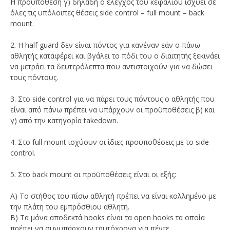
Η προϋπόθεση γ) δηλαδή ο έλεγχος του κεφαλιού ισχύει σε
όλες τις υπόλοιπες θέσεις side control – full mount – back
mount.
2. Η half guard δεν είναι πόντος για κανέναν εάν ο πάνω
αθλητής καταφέρει και βγάλει το πόδι του ο διαιτητής ξεκινάει
να μετράει τα δευτερόλεπτα που αντιστοιχούν για να δώσει
τους πόντους.
3. Στο side control για να πάρει τους πόντους ο αθλητής που
είναι από πάνω πρέπει να υπάρχουν οι προϋποθέσεις β) και
γ) από την κατηγορία takedown.
4. Στο full mount ισχύουν οι ίδιες προϋποθέσεις με το side
control.
5. Στο back mount οι προϋποθέσεις είναι οι εξής:
Α) Το στήθος του πίσω αθλητή πρέπει να είναι κολλημένο με
την πλάτη του εμπρόσθιου αθλητή.
Β) Τα μόνα αποδεκτά hooks είναι τα open hooks τα οποία
πρέπει να συνυπάρχουν ταυτόχρονα για πέντε