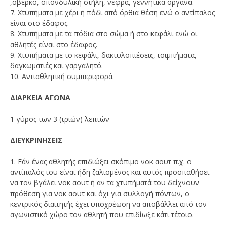
,σβέρκο, σπονδυλική στήλη, νεφρά, γεννητικά όργανα.
7. Χτυπήματα με χέρι ή πόδι από όρθια θέση ενώ ο αντίπαλος
είναι στο έδαφος.
8. Χτυπήματα με τα πόδια στο σώμα ή στο κεφάλι ενώ οι
αθλητές είναι στο έδαφος.
9. Χτυπήματα με το κεφάλι, δακτυλοπιέσεις, τσιμπήματα,
δαγκωματιές και γαργαλητό.
10. Αντιαθλητική συμπεριφορά.
ΔΙΑΡΚΕΙΑ ΑΓΩΝΑ
1 γύρος των 3 (τριών) λεπτών
ΔΙΕΥΚΡΙΝΗΣΕΙΣ
1. Εάν ένας αθλητής επιδιώξει σκόπιμο νοκ αουτ π.χ. ο
αντίπαλός του είναι ήδη ζαλισμένος και αυτός προσπαθήσει
να τον βγάλει νοκ αουτ ή αν τα χτυπήματά του δείχνουν
πρόθεση για νοκ αουτ και όχι για συλλογή πόντων, ο
κεντρικός διαιτητής έχει υποχρέωση να αποβάλλει από τον
αγωνιστικό χώρο τον αθλητή που επιδίωξε κάτι τέτοιο.