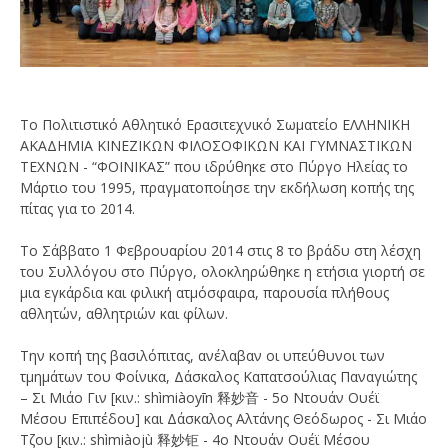
Το Πολιτιστικό Αθλητικό Ερασιτεχνικό Σωματείο ΕΛΛΗΝΙΚΗ
ΑΚΑΔΗΜΙΑ ΚΙΝΕΖΙΚΩΝ ΦΙΛΟΣΟΦΙΚΩΝ ΚΑΙ ΓΥΜΝΑΣΤΙΚΩΝ
ΤΕΧΝΩΝ - “ΦΟΙΝΙΚΑΣ” που ιδρύθηκε στο Πύργο Ηλείας το
Μάρτιο του 1995, πραγματοποίησε την εκδήλωση κοπής της
πίτας για το 2014.
Το Σάββατο 1 Φεβρουαρίου 2014 στις 8 το βράδυ στη λέσχη
του Συλλόγου στο Πύργο, ολοκληρώθηκε η ετήσια γιορτή σε
μια εγκάρδια και φιλική ατμόσφαιρα, παρουσία πλήθους
αθλητών, αθλητριών και φίλων.
Την κοπή της βασιλόπιτας, ανέλαβαν οι υπεύθυνοι των
τμημάτων του Φοίνικα, Δάσκαλος Καπατσούλιας Παναγιώτης
– Σι Μιάο Γιν [κιν.: shìmiàoyīn 释妙音 - 5ο Ντουάν Ουέϊ
Μέσου Επιπέδου] και Δάσκαλος Αλτάνης Θεόδωρος - Σι Μιάο
Τζου [κιν.: shìmiàojù 释妙钜 - 4ο Ντουάν Ουέϊ Μέσου