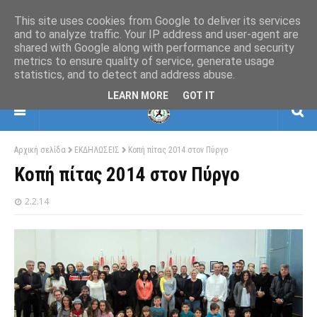
This site uses cookies from Google to deliver its services
and to analyze traffic. Your IP address and user-agent are
shared with Google along with performance and security
ΕΛΛΗΝΙΚΗ ΟΜΟΣΠΟΝΔΙΑ ΠΟΛΕΜΙΚΩΝ
metrics to ensure quality of service, generate usage
ΤΕΧΝΩΝ
statistics, and to detect and address abuse.
ΒΗΜΑΤΙΣΜΩΝ-ΣΚΙΑΜΑΧΙΑΣ-ΚΡΟΥΣΕΩΝ
LEARN MORE
GOT IT
Αρχική σελίδα
ΕΚΔΗΛΩΣΕΙΣ
Κοπή πίτας 2014 στον Πύργο
Κοπή πίτας 2014 στον Πύργο
2.2.14