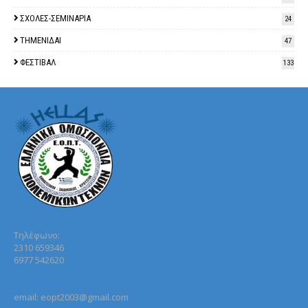
ΣΧΟΛΕΣ-ΣΕΜΙΝΑΡΙΑ
24
ΤΗΜΕΝΙΔΑΙ
47
ΦΕΣΤΙΒΑΛ
133
Τηλέφωνo:
2310 659346
6977 542620
email: eopt2003@gmail.com