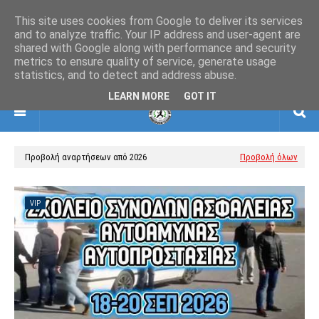
This site uses cookies from Google to deliver its services
and to analyze traffic. Your IP address and user-agent are
shared with Google along with performance and security
ΕΛΛΗΝΙΚΗ ΟΜΟΣΠΟΝΔΙΑ ΠΟΛΕΜΙΚΩΝ
metrics to ensure quality of service, generate usage
ΤΕΧΝΩΝ
statistics, and to detect and address abuse.
ΒΗΜΑΤΙΣΜΩΝ-ΣΚΙΑΜΑΧΙΑΣ-ΚΡΟΥΣΕΩΝ
LEARN MORE
GOT IT
Προβολή αναρτήσεων από 2026
Προβολή όλων
VIP