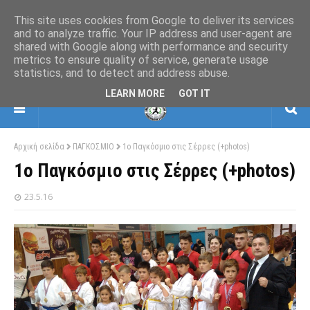
This site uses cookies from Google to deliver its services
and to analyze traffic. Your IP address and user-agent are
shared with Google along with performance and security
ΕΛΛΗΝΙΚΗ ΟΜΟΣΠΟΝΔΙΑ ΠΟΛΕΜΙΚΩΝ
metrics to ensure quality of service, generate usage
ΤΕΧΝΩΝ
statistics, and to detect and address abuse.
ΒΗΜΑΤΙΣΜΩΝ-ΣΚΙΑΜΑΧΙΑΣ-ΚΡΟΥΣΕΩΝ
LEARN MORE
GOT IT
Αρχική σελίδα
ΠΑΓΚΟΣΜΙΟ
1ο Παγκόσμιο στις Σέρρες (+photos)
1ο Παγκόσμιο στις Σέρρες (+photos)
23.5.16