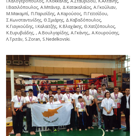
Ι.Καλογερόπουλος, Λ.Κοκκάλας, Α.Σταυρίδου, Κ.Αλτάνης,
Ι.Βασιλόπουλος, Α.Μπάνερ, Δ.Κατακαλαίος, Α.Γκούλιαν,
Μ.Μακαμπί, Π.Παρισίδης, Α.Καρούσος, Π.Γεϊτσίδου,
Σ.Κωνσταντινίδης, Θ.Σμιάρης, Δ.Καβαδόπουλος,
Κ.Γιαγκούδης, Ι.Καλαϊτζής, Κ.Βλαχάκης, Θ.Χατζόπουλος,
Κ.Ευρυβιάδης, , Α.Βουλγαρίδης, Α.Γκάνης,, Α.Κουρούσης,
Λ.Τριτάν, S.Zoran, S.Nedelkovski.