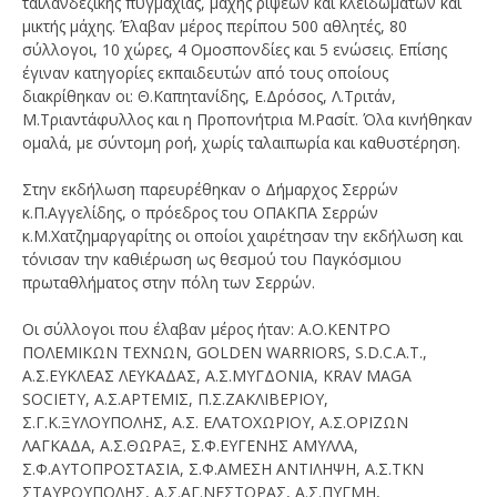
ταϊλανδέζικης πυγμαχίας, μάχης ρίψεων και κλειδωμάτων και
μικτής μάχης. Έλαβαν μέρος περίπου 500 αθλητές, 80
σύλλογοι, 10 χώρες, 4 Ομοσπονδίες και 5 ενώσεις. Επίσης
έγιναν κατηγορίες εκπαιδευτών από τους οποίους
διακρίθηκαν οι: Θ.Καπητανίδης, Ε.Δρόσος, Λ.Τριτάν,
Μ.Τριαντάφυλλος και η Προπονήτρια Μ.Ρασίτ. Όλα κινήθηκαν
ομαλά, με σύντομη ροή, χωρίς ταλαιπωρία και καθυστέρηση.
Στην εκδήλωση παρευρέθηκαν ο Δήμαρχος Σερρών
κ.Π.Αγγελίδης, ο πρόεδρος του ΟΠΑΚΠΑ Σερρών
κ.Μ.Χατζημαργαρίτης οι οποίοι χαιρέτησαν την εκδήλωση και
τόνισαν την καθιέρωση ως θεσμού του Παγκόσμιου
πρωταθλήματος στην πόλη των Σερρών.
Οι σύλλογοι που έλαβαν μέρος ήταν: Α.Ο.ΚΕΝΤΡΟ
ΠΟΛΕΜΙΚΩΝ ΤΕΧΝΩΝ, GOLDEN WARRIORS, S.D.C.A.T.,
Α.Σ.ΕΥΚΛΕΑΣ ΛΕΥΚΑΔΑΣ, Α.Σ.ΜΥΓΔΟΝΙΑ, KRAV MAGA
SOCIETY, Α.Σ.ΑΡΤΕΜΙΣ, Π.Σ.ΖΑΚΛΙΒΕΡΙΟΥ,
Σ.Γ.Κ.ΞΥΛΟΥΠΟΛΗΣ, Α.Σ. ΕΛΑΤΟΧΩΡΙΟΥ, Α.Σ.ΟΡΙΖΩΝ
ΛΑΓΚΑΔΑ, Α.Σ.ΘΩΡΑΞ, Σ.Φ.ΕΥΓΕΝΗΣ ΑΜΥΛΛΑ,
Σ.Φ.ΑΥΤΟΠΡΟΣΤΑΣΙΑ, Σ.Φ.ΑΜΕΣΗ ΑΝΤΙΛΗΨΗ, Α.Σ.ΤΚΝ
ΣΤΑΥΡΟΥΠΟΛΗΣ, Α.Σ.ΑΓ.ΝΕΣΤΟΡΑΣ, Α.Σ.ΠΥΓΜΗ,