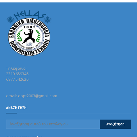
Τηλέφωνo:
2310 659346
6977 542620
email: eopt2003@gmail.com
ΑΝΑΖΉΤΗΣΗ