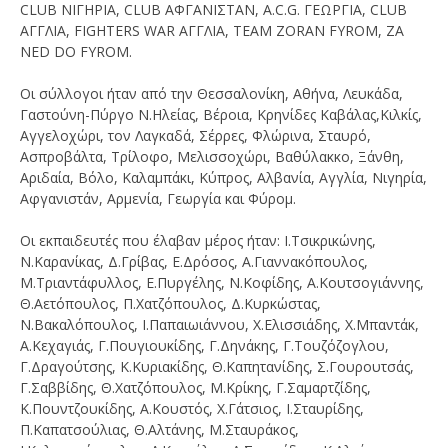
CLUB ΝΙΓΗΡΙΑ, CLUB ΑΦΓΑΝΙΣΤΑΝ, Α.C.G. ΓΕΩΡΓΙΑ, CLUB
ΑΓΓΛΙΑ, FIGHTERS WAR ΑΓΓΛΙΑ, TEAM ZORAN FYROM, ZA
NED DO FYROM.
Οι σύλλογοι ήταν από την Θεσσαλονίκη, Aθήνα, Λευκάδα,
Γαστούνη-Πύργο Ν.Ηλείας, Βέροια, Κρηνίδες Καβάλας,Κιλκίς,
Αγγελοχώρι, τον Λαγκαδά, Σέρρες, Φλώρινα, Σταυρό,
Ασπροβάλτα, Τρίλοφο, Μελισσοχώρι, Βαθύλακκο, Ξάνθη,
Αριδαία, Βόλο, Καλαμπάκι, Κύπρος, Αλβανία, Αγγλία, Νιγηρία,
Αφγανιστάν, Αρμενία, Γεωργία και Φύρομ.
Οι εκπαιδευτές που έλαβαν μέρος ήταν: Ι.Τσικρικώνης,
Ν.Καρανίκας, Δ.Γρίβας, Ε.Δρόσος, Α.Γιαννακόπουλος,
Μ.Τριαντάφυλλος, Ε.Πυργέλης, Ν.Κοφίδης, Α.Κουτσογιάννης,
Θ.Αετόπουλος, Π.Χατζόπουλος, Δ.Κυρκώστας,
Ν.Βακαλόπουλος, Ι.Παπαιωιάννου, Χ.Ελισσιάδης, Χ.Μπαντάκ,
Α.Κεχαγιάς, Γ.Πουγιουκίδης, Γ.Δηνάκης, Γ.Τουζόζογλου,
Γ.Δραγούτσης, Κ.Κυριακίδης, Θ.Καπητανίδης, Σ.Γουρουτσάς,
Γ.Σαββίδης, Θ.Χατζόπουλος, Μ.Κρίκης, Γ.Σαμαρτζίδης,
Κ.Πουντζουκίδης, Α.Κουστός, Χ.Γάτσιος, Ι.Σταυρίδης,
Π.Καπατσούλιας, Θ.Αλτάνης, Μ.Σταυράκος,