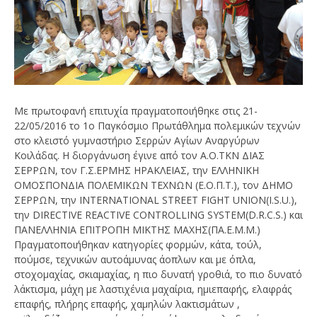
Με πρωτοφανή επιτυχία πραγματοποιήθηκε στις 21-
22/05/2016 το 1ο Παγκόσμιο Πρωτάθλημα πολεμικών τεχνών
στο κλειστό γυμναστήριο Σερρών Αγίων Αναργύρων
Κοιλάδας. Η διοργάνωση έγινε από τον Α.Ο.ΤΚΝ ΔΙΑΣ
ΣΕΡΡΩΝ, τον Γ.Σ.ΕΡΜΗΣ ΗΡΑΚΛΕΙΑΣ, την ΕΛΛΗΝΙΚΗ
ΟΜΟΣΠΟΝΔΙΑ ΠΟΛΕΜΙΚΩΝ ΤΕΧΝΩΝ (Ε.Ο.Π.Τ.), τον ΔΗΜΟ
ΣΕΡΡΩΝ, την INTERNATIONAL STREET FIGHT UNION(I.S.U.),
την DIRECTIVE REACTIVE CONTROLLING SYSTEM(D.R.C.S.) και
ΠΑΝΕΛΛΗΝΙΑ ΕΠΙΤΡΟΠΗ ΜΙΚΤΗΣ ΜΑΧΗΣ(ΠΑ.Ε.Μ.Μ.)
Πραγματοποιήθηκαν κατηγορίες φορμών, κάτα, τούλ,
πούμσε, τεχνικών αυτοάμυνας άοπλων και με όπλα,
στοχομαχίας, σκιαμαχίας, η πιο δυνατή γροθιά, το πιο δυνατό
λάκτισμα, μάχη με λαστιχένια μαχαίρια, ημιεπαφής, ελαφράς
επαφής, πλήρης επαφής, χαμηλών λακτισμάτων ,