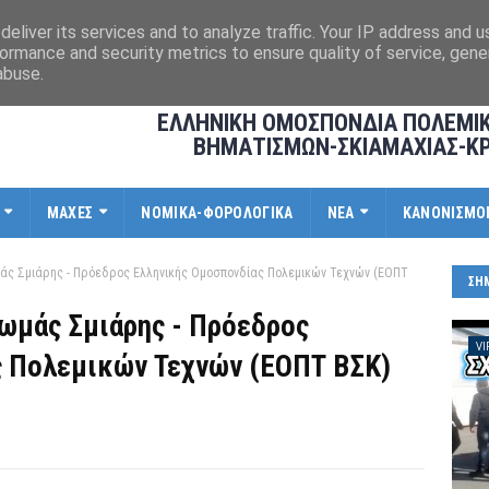
eliver its services and to analyze traffic. Your IP address and 
ormance and security metrics to ensure quality of service, gen
abuse.
ΕΛΛΗΝΙΚΗ ΟΜΟΣΠΟΝΔΙΑ ΠΟΛΕΜΙ
ΒΗΜΑΤΙΣΜΩΝ-ΣΚΙΑΜΑΧΙΑΣ-Κ
ΜΑΧΕΣ
ΝΟΜΙΚΑ-ΦΟΡΟΛΟΓΙΚΑ
ΝΕΑ
ΚΑΝΟΝΙΣΜΟ
ς Σμιάρης - Πρόεδρος Ελληνικής Ομοσπονδίας Πολεμικών Τεχνών (ΕΟΠΤ
ΣΗ
μάς Σμιάρης - Πρόεδρος
VI
ς Πολεμικών Τεχνών (ΕΟΠΤ ΒΣΚ)