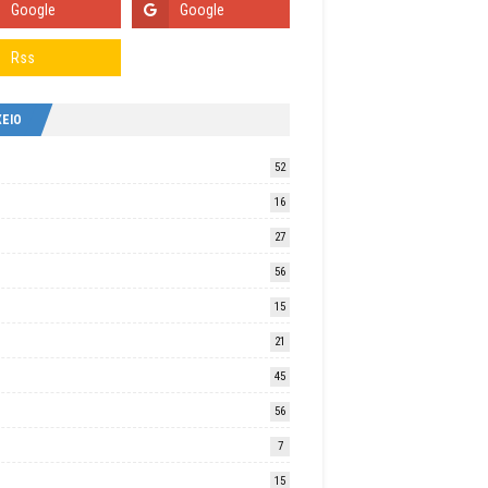
ΧΕΙΟ
52
16
27
56
15
21
45
56
7
15