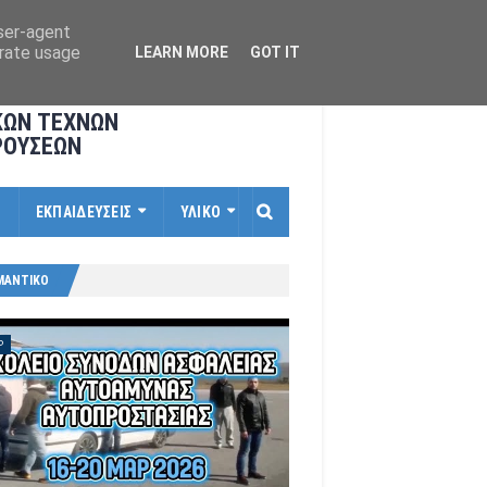
user-agent
erate usage
LEARN MORE
GOT IT
ΚΩΝ ΤΕΧΝΩΝ
ΡΟΥΣΕΩΝ
Ι
ΕΚΠΑΙΔΕΥΣΕΙΣ
ΥΛΙΚΟ
ΜΑΝΤΙΚΟ
P