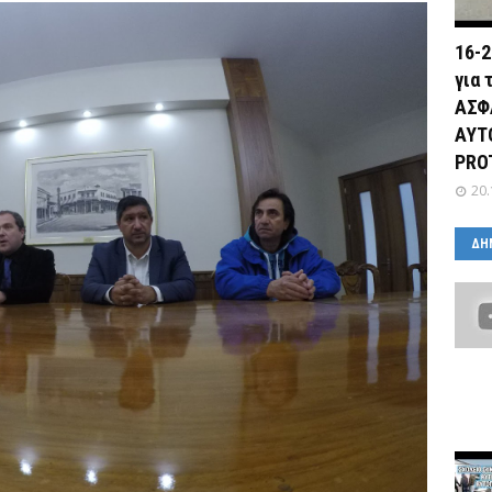
16-2
για 
ΑΣΦ
ΑΥΤ
PRO
20.
ΔΗ