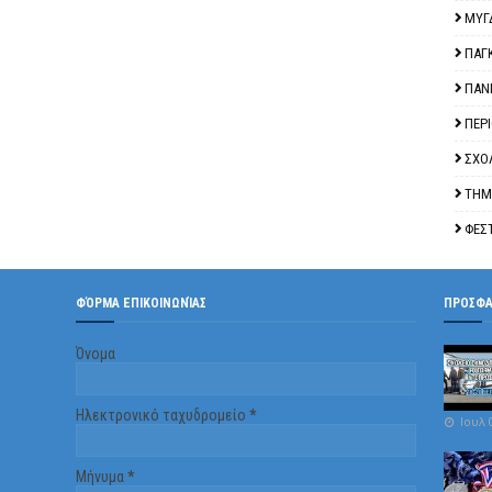
ΜΥΓ
ΠΑΓ
ΠΑΝ
ΠΕΡ
ΣΧΟ
ΤΗΜ
ΦΕΣ
ΦΌΡΜΑ ΕΠΙΚΟΙΝΩΝΊΑΣ
ΠΡΟΣΦ
Όνομα
Ηλεκτρονικό ταχυδρομείο
*
Ιουλ 
Μήνυμα
*