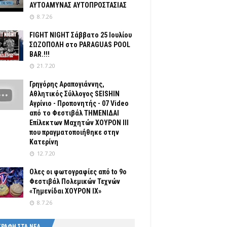
ΑΥΤΟΑΜΥΝΑΣ ΑΥΤΟΠΡΟΣΤΑΣΙΑΣ
8.7.26
FIGHT NIGHT Σάββατο 25 Ιουλίου
ΣΩΖΟΠΟΛΗ στο PARAGUAS POOL
BAR.!!!
21.7.20
Γρηγόρης Αραπογιάννης,
Αθλητικός Σύλλογος SEISHIN
Αγρίνιο - Προπονητής - 07 Video
από το Φεστιβάλ ΤΗΜΕΝΙΔΑΙ
Επίλεκτων Μαχητών ΧΟΥΡΟΝ ΙΙΙ
που πραγματοποιήθηκε στην
Κατερίνη
12.7.20
Ολες οι φωτογραφίες από tο 9ο
Φεστιβάλ Πολεμικών Τεχνών
«Τημενίδαι ΧΟΥΡΟΝ ΙΧ»
8.7.26
ΓΡΑΦΗ ΣΤΑ ΝΕΑ