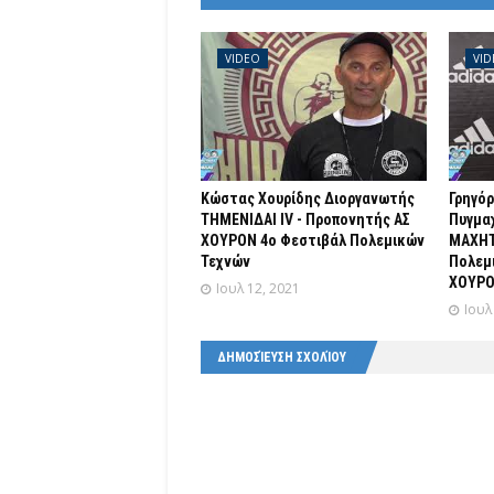
VIDEO
VI
Κώστας Χουρίδης Διοργανωτής
Γρηγό
ΤΗΜΕΝΙΔΑΙ IV - Προπονητής ΑΣ
Πυγμαχ
ΧΟΥΡΟΝ 4o Φεστιβάλ Πολεμικών
ΜΑΧΗΤ
Τεχνών
Πολεμ
ΧΟΥΡΟ
Ιουλ 12, 2021
Ιουλ
ΔΗΜΟΣΊΕΥΣΗ ΣΧΟΛΊΟΥ