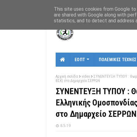
Αρχική
Σχετικά
Χάρτης
Επικοινωνία
This site uses cookies from Google to d
are shared with Google along with perf
statistics, and to detect and address 
ΕΟΠΤ
ΠΟΛΕΜΙΚΕΣ ΤΕΧΝΕΣ
Αρχική σελίδα
video
ΣΥΝΕΝΤΕΥΞΗ ΤΥΠΟΥ : Θωμά
ΒΣΚ) στο Δημαρχείο ΣΕΡΡΩΝ
ΣΥΝΕΝΤΕΥΞΗ ΤΥΠΟΥ : Θω
Ελληνικής Ομοσπονδία
στο Δημαρχείο ΣΕΡΡΩΝ
8.5.19