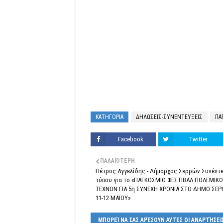
ΚΑΤΗΓΟΡΙΑ
ΔΗΛΩΣΕΙΣ-ΣΥΝΕΝΤΕΥΞΕΙΣ
ΠΑ
Facebook
Twitter
ΠΑΛΑΙΌΤΕΡΗ
Πέτρος Αγγελίδης - Δήμαρχος Σερρών Συνέντ
τύπου για το «ΠΑΓΚΟΣΜΙΟ ΦΕΣΤΙΒΑΛ ΠΟΛΕΜΙΚ
ΤΕΧΝΩΝ ΓΙΑ 5η ΣΥΝΕΧΗ ΧΡΟΝΙΑ ΣΤΟ ΔΗΜΟ ΣΕΡ
11-12 ΜΑΪΟΥ»
ΜΠΟΡΕΊ ΝΑ ΣΑΣ ΑΡΈΣΟΥΝ ΑΥΤΈΣ ΟΙ ΑΝΑΡΤΉΣΕΙ