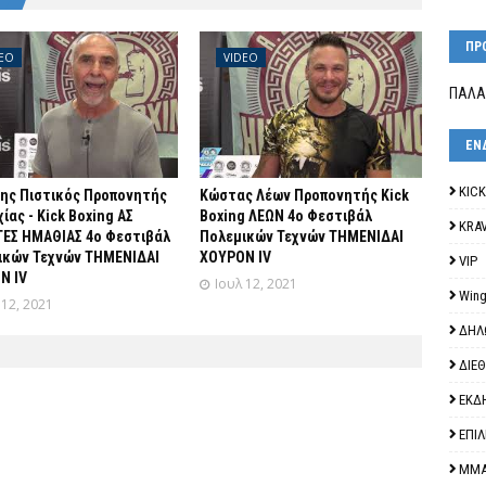
ΠΡ
DEO
VIDEO
ΠΑΛΑ
ΕΝ
KIC
ρης Πιστικός Προπονητής
Κώστας Λέων Προπονητής Kick
ίας - Kick Boxing ΑΣ
Boxing ΛΕΩΝ 4o Φεστιβάλ
KRA
ΕΣ ΗΜΑΘΙΑΣ 4o Φεστιβάλ
Πολεμικών Τεχνών ΤΗΜΕΝΙΔΑΙ
ικών Τεχνών ΤΗΜΕΝΙΔΑΙ
ΧΟΥΡΟΝ ΙV
VIP
Ν IV
Ιουλ 12, 2021
Wing
 12, 2021
ΔΗΛ
ΔΙΕ
ΕΚΔ
ΕΠΙ
ΜΜ