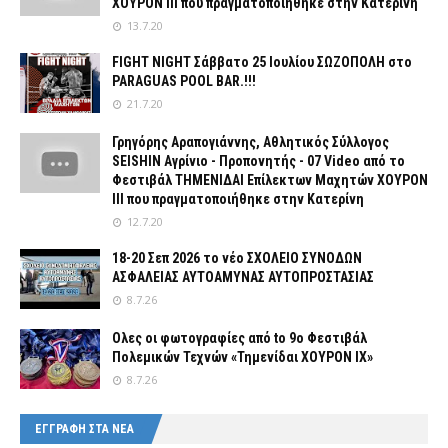
ΧΟΥΡΟΝ ΙΙΙ που πραγματοποιήθηκε στην Κατερίνη
13.7.20
FIGHT NIGHT Σάββατο 25 Ιουλίου ΣΩΖΟΠΟΛΗ στο
PARAGUAS POOL BAR.!!!
21.7.20
Γρηγόρης Αραπογιάννης, Αθλητικός Σύλλογος
SEISHIN Αγρίνιο - Προπονητής - 07 Video από το
Φεστιβάλ ΤΗΜΕΝΙΔΑΙ Επίλεκτων Μαχητών ΧΟΥΡΟΝ
ΙΙΙ που πραγματοποιήθηκε στην Κατερίνη
12.7.20
18-20 Σεπ 2026 το νέο ΣΧΟΛΕΙΟ ΣΥΝΟΔΩΝ
ΑΣΦΑΛΕΙΑΣ ΑΥΤΟΑΜΥΝΑΣ ΑΥΤΟΠΡΟΣΤΑΣΙΑΣ
8.7.26
Ολες οι φωτογραφίες από tο 9ο Φεστιβάλ
Πολεμικών Τεχνών «Τημενίδαι ΧΟΥΡΟΝ ΙΧ»
8.7.26
ΕΓΓΡΑΦΗ ΣΤΑ ΝΕΑ