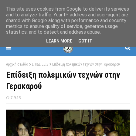
This site uses cookies from Google to deliver its services
and to analyze traffic. Your IP address and user-agent are
shared with Google along with performance and security
ΕΛΛΗΝΙΚΗ ΟΜΟΣΠΟΝΔΙΑ ΠΟΛΕΜΙΚΩΝ
metrics to ensure quality of service, generate usage
ΤΕΧΝΩΝ
statistics, and to detect and address abuse.
ΒΗΜΑΤΙΣΜΩΝ-ΣΚΙΑΜΑΧΙΑΣ-ΚΡΟΥΣΕΩΝ
LEARN MORE
GOT IT
Αρχική σελίδα
ΕΠΙΔΕΙΞΕΙΣ
Eπίδειξη πολεμικών τεχνών στην Γερακαρού
Eπίδειξη πολεμικών τεχνών στην
Γερακαρού
7.9.13