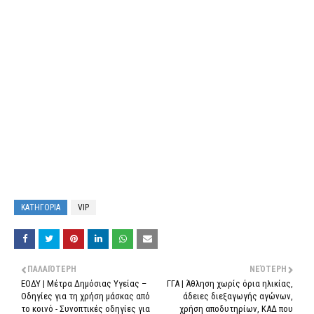
ΚΑΤΗΓΟΡΙΑ
VIP
ΠΑΛΑΙΌΤΕΡΗ
ΝΕΌΤΕΡΗ
ΕΟΔΥ | Μέτρα Δημόσιας Υγείας –
ΓΓΑ | Άθληση χωρίς όρια ηλικίας,
Οδηγίες για τη χρήση μάσκας από
άδειες διεξαγωγής αγώνων,
το κοινό - Συνοπτικές οδηγίες για
χρήση αποδυτηρίων, ΚΑΔ που