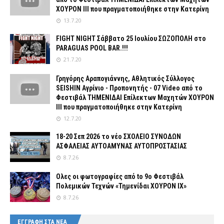
ΧΟΥΡΟΝ ΙΙΙ που πραγματοποιήθηκε στην Κατερίνη
13.7.20
FIGHT NIGHT Σάββατο 25 Ιουλίου ΣΩΖΟΠΟΛΗ στο
PARAGUAS POOL BAR.!!!
21.7.20
Γρηγόρης Αραπογιάννης, Αθλητικός Σύλλογος
SEISHIN Αγρίνιο - Προπονητής - 07 Video από το
Φεστιβάλ ΤΗΜΕΝΙΔΑΙ Επίλεκτων Μαχητών ΧΟΥΡΟΝ
ΙΙΙ που πραγματοποιήθηκε στην Κατερίνη
12.7.20
18-20 Σεπ 2026 το νέο ΣΧΟΛΕΙΟ ΣΥΝΟΔΩΝ
ΑΣΦΑΛΕΙΑΣ ΑΥΤΟΑΜΥΝΑΣ ΑΥΤΟΠΡΟΣΤΑΣΙΑΣ
8.7.26
Ολες οι φωτογραφίες από tο 9ο Φεστιβάλ
Πολεμικών Τεχνών «Τημενίδαι ΧΟΥΡΟΝ ΙΧ»
8.7.26
ΕΓΓΡΑΦΗ ΣΤΑ ΝΕΑ