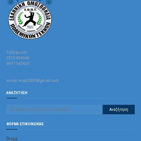
Τηλέφωνo:
2310 659346
6977 542620
email: eopt2003@gmail.com
ΑΝΑΖΉΤΗΣΗ
ΦΌΡΜΑ ΕΠΙΚΟΙΝΩΝΊΑΣ
Όνομα