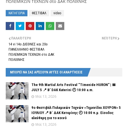
ΠΟΛΕΜΙΚΩΝ ΤΕΧΝΩΝ στο ΔΑΚ ΠΟΛΙΧΝΗΣ
ΚΑΤΗΓΟΡΙΑ
ΦΕΣΤΙΒΑΛ
video
ΠΑΛΑΙΌΤΕΡΗ
ΝΕΌΤΕΡΗ
14 vi 14ο ΔΙΕΘΝΕΣ και 20ο
ΠΑΝΕΛΛΗΝΙΟ ΦΕΣΤΙΒΑΛ
ΠΟΛΕΜΙΚΩΝ ΤΕΧΝΩΝ στο ΔΑΚ
ΠΟΛΙΧΝΗΣ
ΜΠΟΡΕΊ ΝΑ ΣΑΣ ΑΡΈΣΟΥΝ ΑΥΤΈΣ ΟΙ ΑΝΑΡΤΉΣΕΙΣ
The 9th Martial Arts Festival “Timenide HURON” | 📅
JULY 5 📍 B’ DAK Katerini 🕘 10:00 a.m.
Μαϊ 13, 2026
9ο Φεστιβάλ Πολεμικών Τεχνών «Τημενίδαι ΧΟΥΡΟΝ» 5
ΙΟΥΛΙΟΥ 📍 Β΄ ΔΑΚ Κατερίνης 🕘 10:00 π.μ. Είσοδος
ελεύθερη για το κοινό
Μαϊ 13, 2026