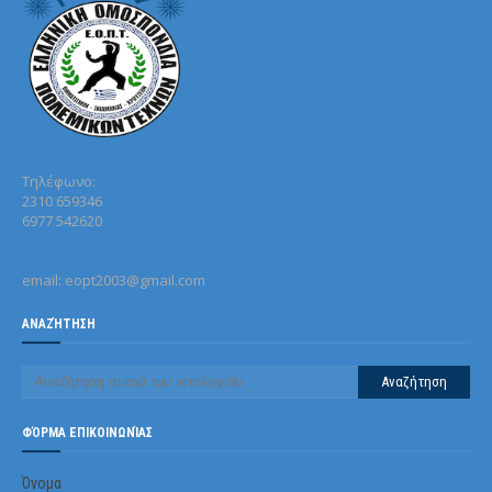
Τηλέφωνo:
2310 659346
6977 542620
email: eopt2003@gmail.com
ΑΝΑΖΉΤΗΣΗ
ΦΌΡΜΑ ΕΠΙΚΟΙΝΩΝΊΑΣ
Όνομα